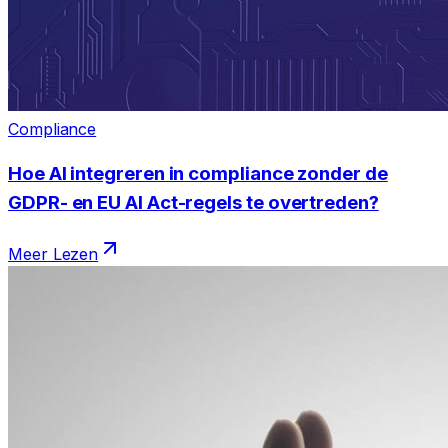
Compliance
Hoe AI integreren in compliance zonder de
GDPR- en EU AI Act-regels te overtreden?
Meer Lezen