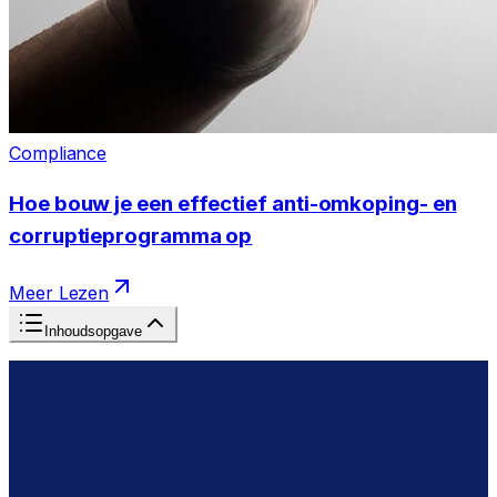
Compliance
Hoe bouw je een effectief anti-omkoping- en
corruptieprogramma op
Meer Lezen
Inhoudsopgave