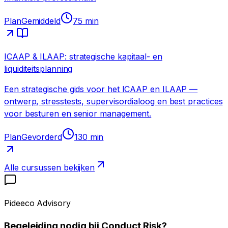
Plan
Gemiddeld
75
min
ICAAP & ILAAP: strategische kapitaal- en
liquiditeitsplanning
Een strategische gids voor het ICAAP en ILAAP —
ontwerp, stresstests, supervisordialoog en best practices
voor besturen en senior management.
Plan
Gevorderd
130
min
Alle cursussen bekijken
Pideeco Advisory
Begeleiding nodig bij Conduct Risk?