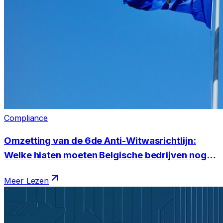
Compliance
Omzetting van de 6de Anti-Witwasrichtlijn:
Welke hiaten moeten Belgische bedrijven nog
dichten?
Meer Lezen